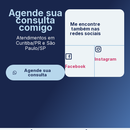
Agende sua
consulta
Me encontre
comigo
também nas
redes sociais
Atendimentos em
Curitiba/PR e São
Paulo/SP
Instagram
Facebook
Agende sua
consulta