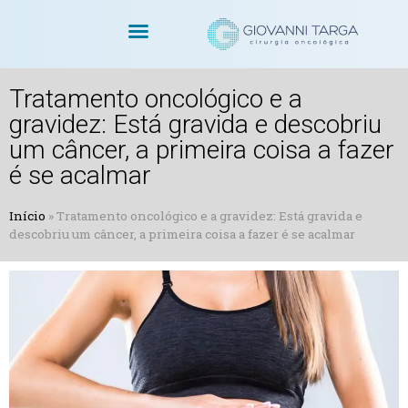
Dr. Giovanni Targa
Cirurgias Oncológicas
Cirurgia Robótica
Tratamento oncológico e a
gravidez: Está gravida e descobriu
um câncer, a primeira coisa a fazer
é se acalmar
Início
»
Tratamento oncológico e a gravidez: Está gravida e
descobriu um câncer, a primeira coisa a fazer é se acalmar