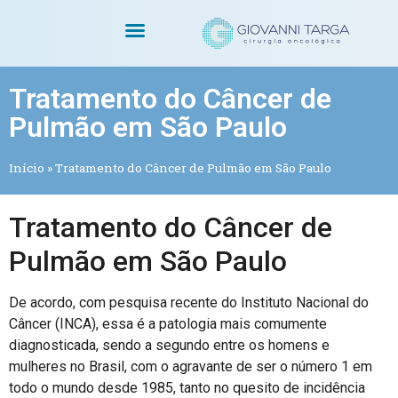
Dr. Giovanni Targa
Cirurgias Oncológicas
Cirurgia Robótica
Tratamento do Câncer de
Pulmão em São Paulo
Início
»
Tratamento do Câncer de Pulmão em São Paulo
Tratamento do Câncer de
Pulmão em São Paulo
De acordo, com pesquisa recente do Instituto Nacional do
Câncer (INCA), essa é a patologia mais comumente
diagnosticada, sendo a segundo entre os homens e
mulheres no Brasil, com o agravante de ser o número 1 em
todo o mundo desde 1985, tanto no quesito de incidência