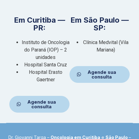
Em Curitiba —
Em São Paulo —
PR:
SP:
Instituto de Oncologia
Clínica Medvital (Vila
do Paraná (IOP) – 2
Mariana)
unidades
Hospital Santa Cruz
Hospital Erasto
Agende sua
consulta
Gaertner
Agende sua
consulta
Dr. Giovanni Targa –
Oncologia em Curitiba
e
São Paulo
–