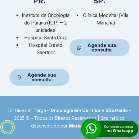
PR:
SP:
Instituto de Oncologia
Clínica Medvital (Vila
do Paraná (IOP) – 2
Mariana)
unidades
Hospital Santa Cruz
Hospital Erasto
Agende sua
consulta
Gaertner
Agende sua
consulta
Dr. Giovanni Targa –
Oncologia em Curitiba
e
São Paulo
–
2025 © – Todos os Direitos Reservados |
Site médico
desenvolvido por
Marketing Doctor