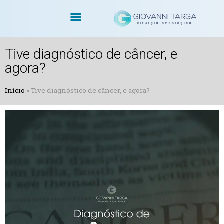
Dr. Giovanni Targa
Cirurgias Oncológicas
Cirurgia Robótica
Tive diagnóstico de câncer, e
agora?
Início
»
Tive diagnóstico de câncer, e agora?