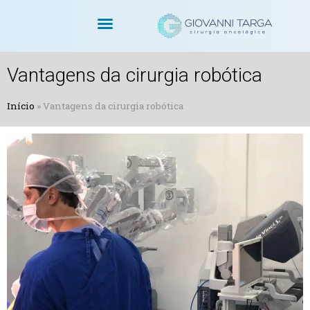
Dr. Giovanni Targa
Cirurgias Oncológicas
Cirurgia Robótica
Vantagens da cirurgia robótica
Início
»
Vantagens da cirurgia robótica