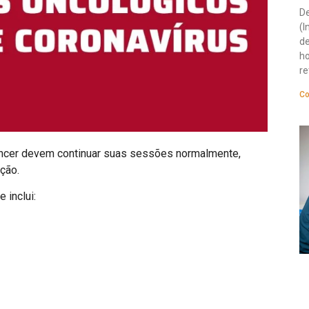
De
(I
de
ho
re
Co
ncer devem continuar suas sessões normalmente,
ção.
 inclui: