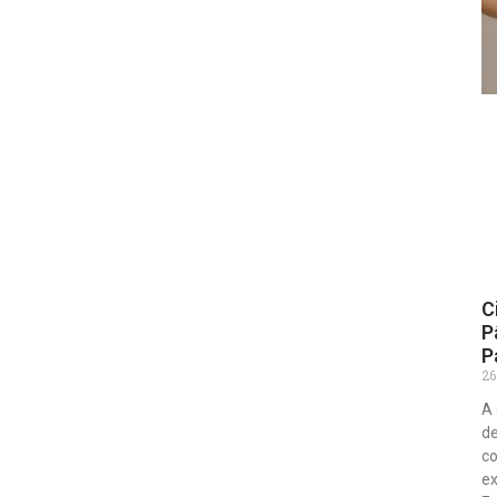
C
P
P
26
A 
de
co
ex