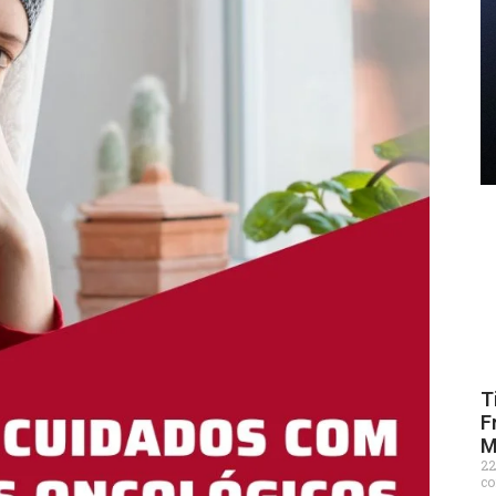
T
F
M
22
co