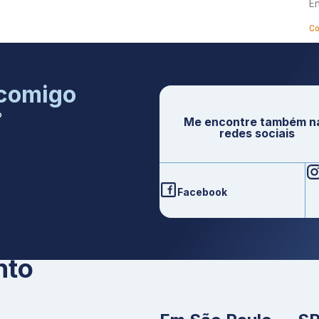
Em
Co
 comigo
P
Me encontre também n
redes sociais
Facebook
nto