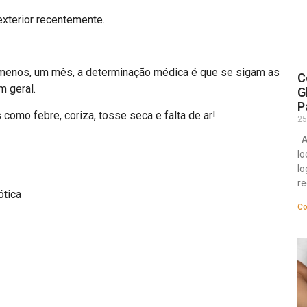
exterior recentemente.
o menos, um mês, a determinação médica é que se sigam as
C
m geral.
G
P
omo febre, coriza, tosse seca e falta de ar!
25
A 
lo
lo
r
ótica
Co