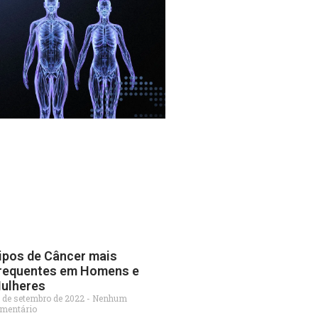
ipos de Câncer mais
requentes em Homens e
ulheres
 de setembro de 2022
Nenhum
mentário