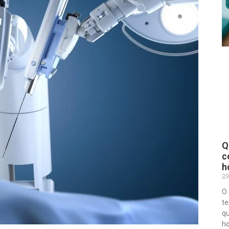
Q
c
h
29
O 
te
qu
h