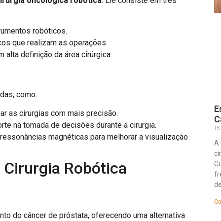
irurgia oncológica robótica
. Ele consiste em três
trumentos robóticos.
cos que realizam as operações.
alta definição da área cirúrgica.
idas, como:
E
uiar as cirurgias com mais precisão.
C
orte na tomada de decisões durante a cirurgia.
15
 ressonâncias magnéticas para melhorar a visualização
A 
ci
 Cirurgia Robótica
Cu
fr
d
Co
to do câncer de próstata, oferecendo uma alternativa