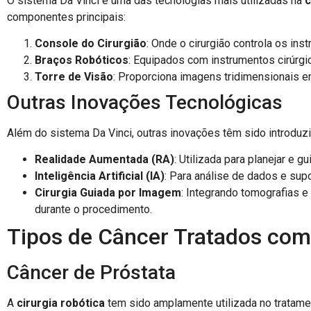
O sistema Da Vinci é uma das tecnologias mais utilizadas na
c
componentes principais:
Console do Cirurgião
: Onde o cirurgião controla os ins
Braços Robóticos
: Equipados com instrumentos cirúrgi
Torre de Visão
: Proporciona imagens tridimensionais em 
Outras Inovações Tecnológicas
Além do sistema Da Vinci, outras inovações têm sido introduz
Realidade Aumentada (RA)
: Utilizada para planejar e g
Inteligência Artificial (IA)
: Para análise de dados e sup
Cirurgia Guiada por Imagem
: Integrando tomografias e
durante o procedimento.
Tipos de Câncer Tratados com
Câncer de Próstata
A
cirurgia robótica
tem sido amplamente utilizada no tratamen