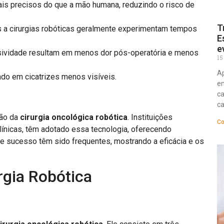
s precisos do que a mão humana, reduzindo o risco de
T
s a cirurgias robóticas geralmente experimentam tempos
E
e
asividade resultam em menos dor pós-operatória e menos
15
Ap
ndo em cicatrizes menos visíveis.
en
ca
ca
ção da
cirurgia oncológica robótica
. Instituições
Co
línicas, têm adotado essa tecnologia, oferecendo
e sucesso têm sido frequentes, mostrando a eficácia e os
rgia Robótica