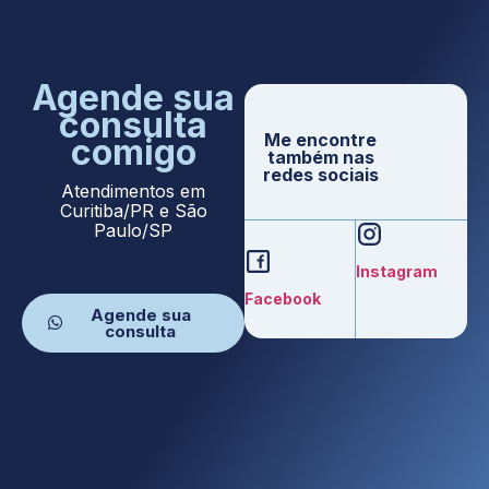
Agende sua
consulta
Me encontre
comigo
também nas
redes sociais
Atendimentos em
Curitiba/PR e São
Paulo/SP
Instagram
Facebook
Agende sua
consulta