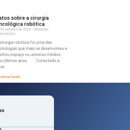
atos sobre a cirurgia
ncológica robótica
 de outubro de 2020
Nenhum
mentário
cirurgia robótica foi uma das
cnologias que mais se desenvolveu e
nhou espaço no universo médico
s últimos anos. ⠀ ⠀ Conectado a
sse
ntinue lendo...
as