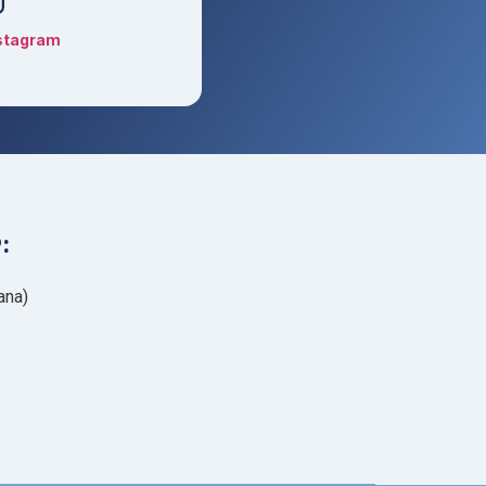
stagram
:
ana)