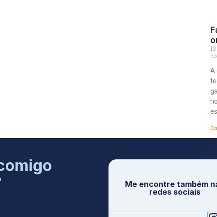
F
o
13
co
A 
te
ga
no
e
Co
 comigo
P
Me encontre também n
redes sociais