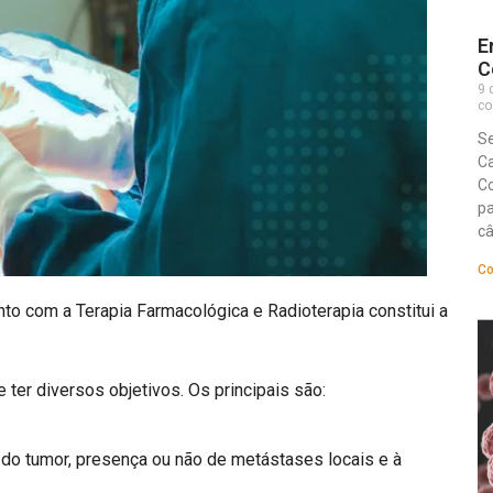
E
C
9 
co
S
Ca
Co
pa
câ
Co
unto com a Terapia Farmacológica e Radioterapia constitui a
ter diversos objetivos. Os principais são:⠀
 do tumor, presença ou não de metástases locais e à