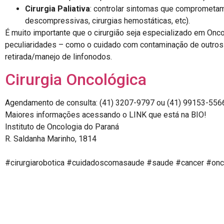
Cirurgia Paliativa
: controlar sintomas que comprometam 
descompressivas, cirurgias hemostáticas, etc).
É muito importante que o cirurgião seja especializado em Oncol
peculiaridades – como o cuidado com contaminação de outros 
retirada/manejo de linfonodos.
Cirurgia Oncológica
Agendamento de consulta: (41) 3207-9797 ou (41) 99153-
Maiores informações acessando o LINK que está na BIO!
Instituto de Oncologia do Paraná⠀⠀⠀⠀⠀⠀⠀
R. Saldanha Marinho, 1814⠀⠀⠀⠀⠀⠀⠀
⠀⠀⠀⠀⠀⠀⠀
#cirurgiarobotica #cuidadoscomasaude #saude #cancer #onco