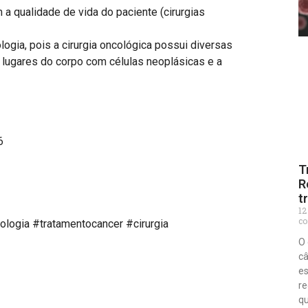
a qualidade de vida do paciente (cirurgias
ogia, pois a cirurgia oncológica possui diversas
lugares do corpo com células neoplásicas e a
5566⠀⠀⠀⠀⠀⠀
⠀⠀⠀⠀⠀⠀⠀
T
R
t
12
co
logia #tratamentocancer #cirurgia
O 
câ
es
re
qu